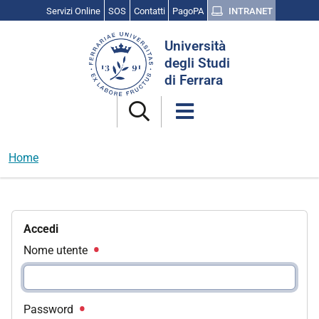
Servizi Online
SOS
Contatti
PagoPA
INTRANET
Cerca
Università
nel
degli Studi
sito
di Ferrara
Home
Accedi
Nome utente
Password