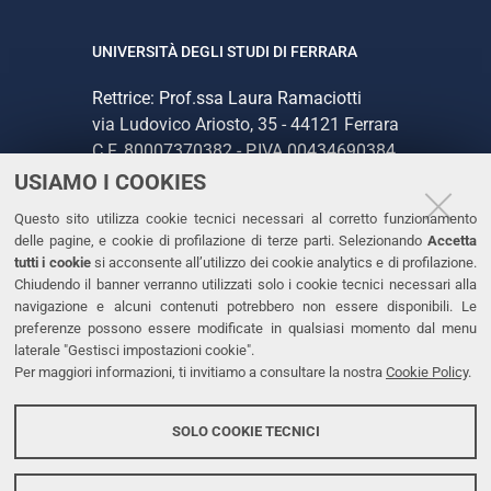
UNIVERSITÀ DEGLI STUDI DI FERRARA
Rettrice: Prof.ssa Laura Ramaciotti
via Ludovico Ariosto, 35 - 44121 Ferrara
C.F. 80007370382 - P.IVA 00434690384
USIAMO I COOKIES
CONTATTI
Questo sito utilizza cookie tecnici necessari al corretto funzionamento
delle pagine, e cookie di profilazione di terze parti. Selezionando
Accetta
Tel. +39 0532 293111
tutti i cookie
si acconsente all’utilizzo dei cookie analytics e di profilazione.
Chiudendo il banner verranno utilizzati solo i cookie tecnici necessari alla
Fax. +39 0532 293031
navigazione e alcuni contenuti potrebbero non essere disponibili. Le
PEC
preferenze possono essere modificate in qualsiasi momento dal menu
laterale "Gestisci impostazioni cookie".
Per maggiori informazioni, ti invitiamo a consultare la nostra
Cookie Policy
.
LINKS
Accessibilità
SOLO COOKIE TECNICI
Protezione dati personali