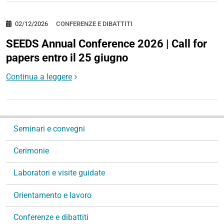
02/12/2026
CONFERENZE E DIBATTITI
SEEDS Annual Conference 2026 | Call for
papers entro il 25 giugno
Continua a leggere
N
Seminari e convegni
a
v
Cerimonie
i
g
Laboratori e visite guidate
a
Orientamento e lavoro
z
i
Conferenze e dibattiti
o