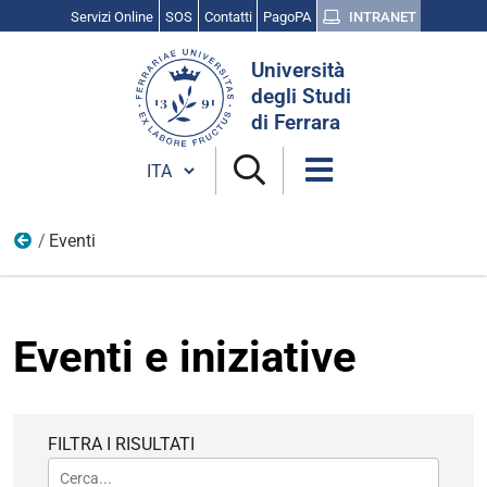
Servizi Online
SOS
Contatti
PagoPA
INTRANET
Cerca
Università
nel
degli Studi
sito
di Ferrara
Cambia lingua
Eventi
Home
Eventi e iniziative
FILTRA I RISULTATI