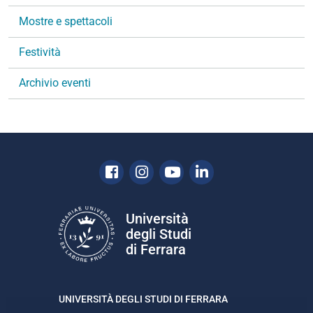
n
Mostre e spettacoli
e
Festività
Archivio eventi
Facebook
Instagram
Youtube
Linkedin
Università
degli Studi
di Ferrara
UNIVERSITÀ DEGLI STUDI DI FERRARA