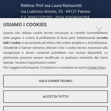
Rettrice: Prof.ssa Laura Ramaciotti
via Ludovico Ariosto, 35 - 44121 Ferrara
C.F. 80007370382 - P.IVA 00434690384
USIAMO I COOKIES
CONTATTI
Questo sito utilizza cookie tecnici necessari al corretto funzionamento
delle pagine, e cookie di profilazione di terze parti. Selezionando
Accetta
Tel. +39 0532 293111
tutti i cookie
si acconsente all’utilizzo dei cookie analytics e di profilazione.
Chiudendo il banner verranno utilizzati solo i cookie tecnici necessari alla
Fax. +39 0532 293031
navigazione e alcuni contenuti potrebbero non essere disponibili. Le
PEC
preferenze possono essere modificate in qualsiasi momento dal menu
laterale "Gestisci impostazioni cookie".
Per maggiori informazioni, ti invitiamo a consultare la nostra
Cookie Policy
.
LINKS
Accessibilità
SOLO COOKIE TECNICI
Protezione dati personali
Cookies
ACCETTA TUTTO