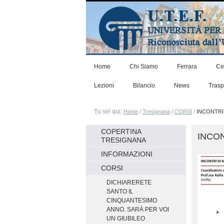
Salta
ai
contenuti.
|
Salta
alla
navigazione
Home
Chi Siamo
Ferrara
Ce
Lezioni
Bilancio
News
Tras
Tu sei qui:
Home
/
Tresignana
/
CORSI
/
INCONTRI
Navigazione
COPERTINA
INCON
TRESIGNANA
INFORMAZIONI
CORSI
DICHIARERETE
SANTO IL
CINQUANTESIMO
ANNO. SARÀ PER VOI
UN GIUBILEO