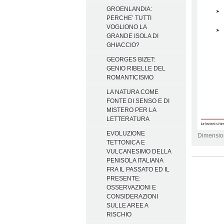
GROENLANDIA:
PERCHE’ TUTTI
VOGLIONO LA
GRANDE ISOLA DI
GHIACCIO?
GEORGES BIZET:
GENIO RIBELLE DEL
ROMANTICISMO
LA NATURA COME
FONTE DI SENSO E DI
MISTERO PER LA
LETTERATURA
EVOLUZIONE
Dimensio
TETTONICA E
VULCANESIMO DELLA
Azioni
PENISOLA ITALIANA
sul
FRA IL PASSATO ED IL
documento
PRESENTE:
OSSERVAZIONI E
CONSIDERAZIONI
SULLE AREE A
RISCHIO