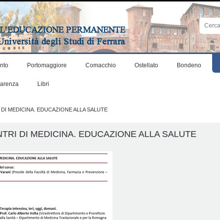
Cerca
nel
sito
Ricerca
avanza
nto
Portomaggiore
Comacchio
Ostellato
Bondeno
parenza
Libri
 DI MEDICINA. EDUCAZIONE ALLA SALUTE
TRI DI MEDICINA. EDUCAZIONE ALLA SALUTE