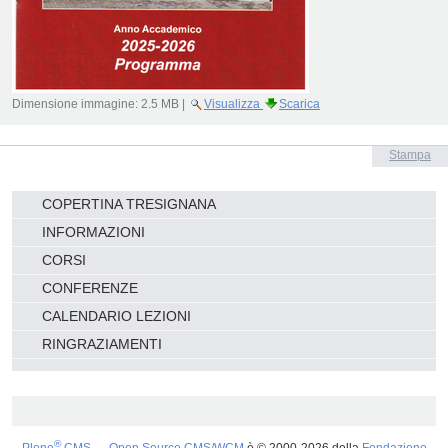
Dimensione immagine:
2.5 MB
|
Visualizza
Scarica
Azioni
Stampa
sul
documento
Navigazione
COPERTINA TRESIGNANA
INFORMAZIONI
CORSI
CONFERENZE
CALENDARIO LEZIONI
RINGRAZIAMENTI
®
Plone
CMS — Open Source CMS/WCM
è
©
2000-2026 della
Fondazione