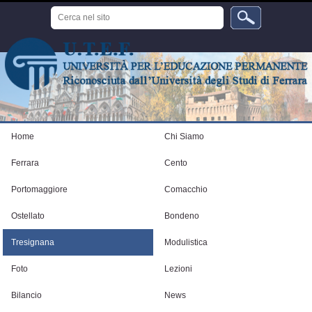
Salta
Cerca
ai
nel
sito
contenuti.
Ricerca
avanzata…
|
Salta
alla
navigazione
Strumenti
personali
Home
Chi Siamo
Ferrara
Cento
Portomaggiore
Comacchio
Ostellato
Bondeno
Tresignana
Modulistica
Foto
Lezioni
Bilancio
News