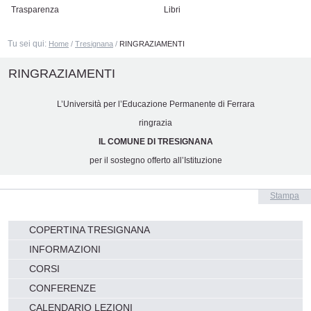
Trasparenza
Libri
Tu sei qui:
Home
/
Tresignana
/
RINGRAZIAMENTI
RINGRAZIAMENTI
L’Università per l’Educazione Permanente di Ferrara
ringrazia
IL COMUNE DI TRESIGNANA
per il sostegno offerto all’Istituzione
Azioni
Stampa
sul
documento
Navigazione
COPERTINA TRESIGNANA
INFORMAZIONI
CORSI
CONFERENZE
CALENDARIO LEZIONI