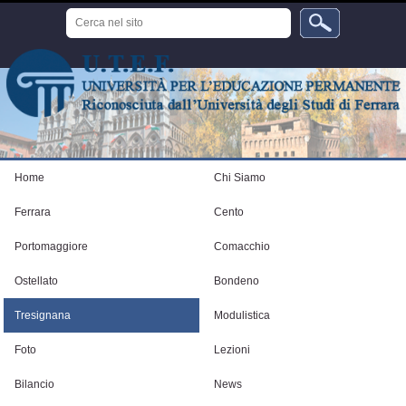
Salta
Cerca
ai
nel
sito
contenuti.
Ricerca
avanzata…
|
Salta
alla
navigazione
Strumenti
personali
Home
Chi Siamo
Ferrara
Cento
Portomaggiore
Comacchio
Ostellato
Bondeno
Tresignana
Modulistica
Foto
Lezioni
Bilancio
News