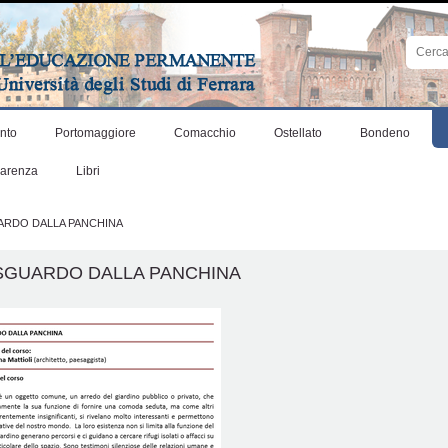
Cerca
nel
sito
Ricerca
avanza
nto
Portomaggiore
Comacchio
Ostellato
Bondeno
parenza
Libri
RDO DALLA PANCHINA
SGUARDO DALLA PANCHINA