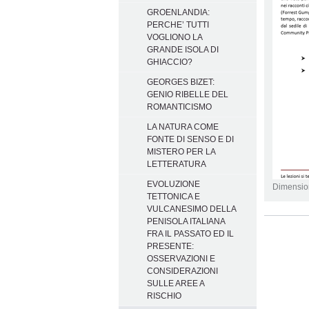
GROENLANDIA:
PERCHE’ TUTTI
VOGLIONO LA
GRANDE ISOLA DI
GHIACCIO?
GEORGES BIZET:
GENIO RIBELLE DEL
ROMANTICISMO
LA NATURA COME
FONTE DI SENSO E DI
MISTERO PER LA
LETTERATURA
EVOLUZIONE
Dimensio
TETTONICA E
VULCANESIMO DELLA
Azioni
PENISOLA ITALIANA
sul
FRA IL PASSATO ED IL
documento
PRESENTE:
OSSERVAZIONI E
CONSIDERAZIONI
SULLE AREE A
RISCHIO