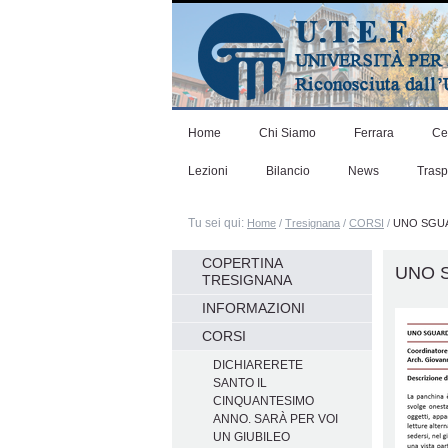
Salta
ai
contenuti.
|
Salta
alla
navigazione
Home
Chi Siamo
Ferrara
Ce
Lezioni
Bilancio
News
Tras
Tu sei qui:
Home
/
Tresignana
/
CORSI
/
UNO SGUA
Navigazione
COPERTINA
UNO 
TRESIGNANA
INFORMAZIONI
CORSI
DICHIARERETE
SANTO IL
CINQUANTESIMO
ANNO. SARÀ PER VOI
UN GIUBILEO