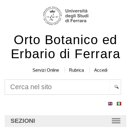
Salta
Strumenti
ai
personali
contenuti.
|
Orto Botanico ed
Salta
alla
Erbario di Ferrara
navigazione
Servizi Online
Rubrica
Accedi
Cerca nel sito
Ricerca
avanzata…
SEZIONI