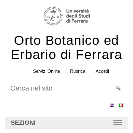
Salta
Strumenti
ai
personali
contenuti.
|
Orto Botanico ed
Salta
alla
Erbario di Ferrara
navigazione
Servizi Online
Rubrica
Accedi
Cerca nel sito
Ricerca
avanzata…
SEZIONI