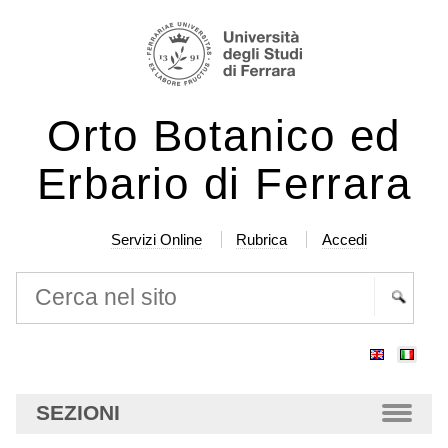
Salta
Strumenti
ai
personali
contenuti.
|
Orto Botanico ed
Salta
alla
Erbario di Ferrara
navigazione
Servizi Online
Rubrica
Accedi
Cerca nel sito
Ricerca
avanzata…
SEZIONI