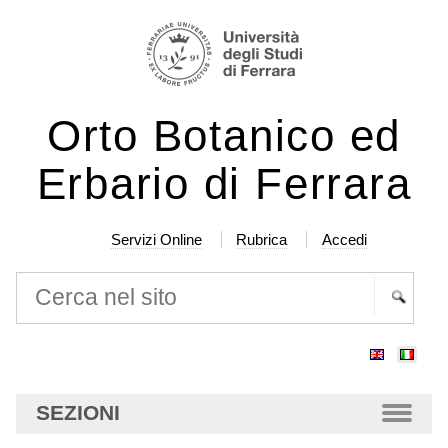
Salta
Strumenti
ai
personali
contenuti.
|
Orto Botanico ed
Salta
alla
Erbario di Ferrara
navigazione
Servizi Online
Rubrica
Accedi
Cerca nel sito
Ricerca
avanzata…
SEZIONI