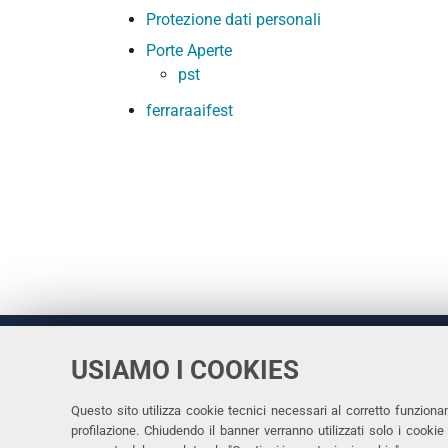
Protezione dati personali
Porte Aperte
pst
ferraraaifest
USIAMO I COOKIES
Università
UNIVERSITÀ
degli Studi
Rettrice: 
di Ferrara
Questo sito utilizza cookie tecnici necessari al corretto funziona
profilazione. Chiudendo il banner verranno utilizzati solo i cook
via Ludovi