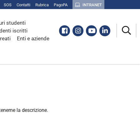
SOS
Contatti
Rubrica
PagoPA
INTRANET
uri studenti
Facebook
Instagram
Youtube
Linkedin
denti iscritti
reati
Enti e aziende
tenerne la descrizione.