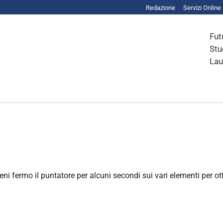
Redazione
Servizi Online
Fut
Stu
Lau
ni fermo il puntatore per alcuni secondi sui vari elementi per ot