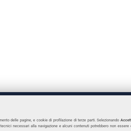
 DEGLI STUDI DI FERRARA
CONTATTI
Prof.ssa Laura Ramaciotti
Tel. +39 0532 2931
mento delle pagine, e cookie di profilazione di terze parti. Selezionando
Accett
ie tecnici necessari alla navigazione e alcuni contenuti potrebbero non essere
co Ariosto, 35 - 44121 Ferrara
Fax. +39 0532 293