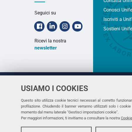
Contatta Unif
Conosci Unif
Seguici su
Iscriviti a Uni
Facebook
Linkedin
Instagram
Youtube
Sostieni Unif
Ricevi la nostra
newsletter
USIAMO I COOKIES
Università
UNIVERSITÀ
degli Studi
Rettrice: 
di Ferrara
Questo sito utilizza cookie tecnici necessari al corretto funziona
profilazione. Chiudendo il banner verranno utilizzati solo i cook
via Ludovi
momento dal menu laterale "Gestisci impostazioni cookie".
C.F. 8000
Per maggiori informazioni, ti invitiamo a consultare la nostra
Cookie