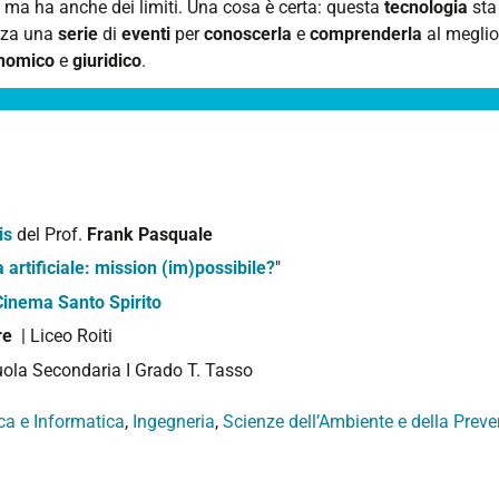
à, ma ha anche dei limiti. Una cosa è certa: questa
tecnologia
sta
izza una
serie
di
eventi
per
conoscerla
e
comprenderla
al meglio,
nomico
e
giuridico
.
is
del Prof.
Frank Pasquale
a artificiale: mission (im)possibile?
"
inema Santo Spirito
re
| Liceo Roiti
uola Secondaria I Grado T. Tasso
a e Informatica
,
Ingegneria
,
Scienze dell’Ambiente e della Prev