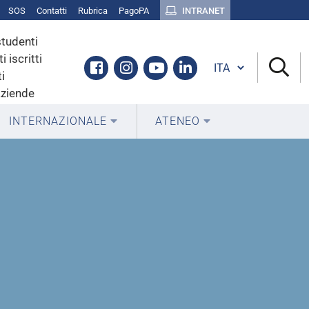
SOS
Contatti
Rubrica
PagoPA
INTRANET
studenti
i iscritti
Cambia lingua
Facebook
Instagram
Youtube
Linkedin
i
aziende
INTERNAZIONALE
ATENEO