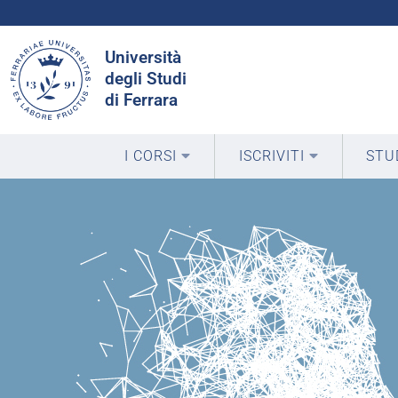
Cerca
Università
nel
degli Studi
sito
di Ferrara
I CORSI
ISCRIVITI
STU