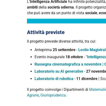
L’
Intelligenza Artificiale
ha infinite potenzialit
ambiti
della
società odierna
. Il progetto organ
che può avere da un punto di vista
sociale
,
eco
Attività previste
Il progetto prevede diverse attività, tra cui:
Anteprima
25 settembre
-
Lectio Magistral
Evento inaugurale
18 ottobre
- "
Intelligenz
Rassegna cinematografica a novembre | C
Laboratorio su AI generative
-
27 novemb
Laboratorio di robotica
-
11 dicembre
| Sc
Il progetto coinvolge i Dipartimenti di
Matematic
Agrarie
,
Giurisprudenza
.