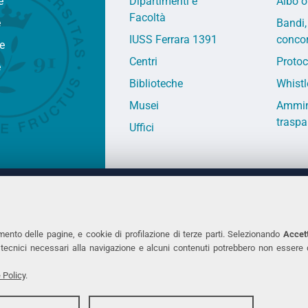
e
Dipartimenti e
Albo o
Facoltà
e
Bandi,
IUSS Ferrara 1391
concor
fe
Centri
Protoc
e
Biblioteche
Whistl
Musei
Ammin
traspa
Uffici
 DEGLI STUDI DI FERRARA
CONTATTI
Prof.ssa Laura Ramaciotti
Tel. +39 0532 2931
mento delle pagine, e cookie di profilazione di terze parti. Selezionando
Accett
ie tecnici necessari alla navigazione e alcuni contenuti potrebbero non essere
co Ariosto, 35 - 44121 Ferrara
Fax. +39 0532 293
7370382 - P.IVA 00434690384
PEC
 Policy
.