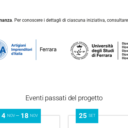
dinanza
.
Per conoscere i dettagli di ciascuna iniziativa, consultare 
Eventi passati del progetto
4
18
25
—
NOV
NOV
SET