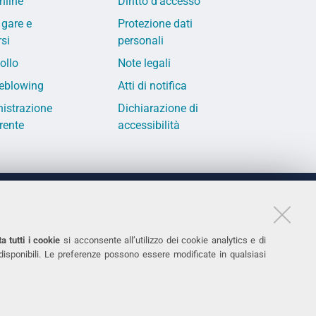
nline
Diritto d'accesso
 gare e
Protezione dati
si
personali
ollo
Note legali
eblowing
Atti di notifica
istrazione
Dichiarazione di
rente
accessibilità
LINKS
11
Accessibilità
a tutti i cookie
si acconsente all’utilizzo dei cookie analytics e di
 disponibili. Le preferenze possono essere modificate in qualsiasi
031
Protezione dati personali
Cookies