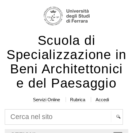
Salta
Strumenti
ai
personali
contenuti.
|
Scuola di
Salta
alla
Specializzazione in
navigazione
Beni Architettonici
e del Paesaggio
Servizi Online
Rubrica
Accedi
Cerca nel sito
Ricerca