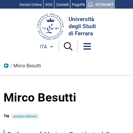
Servizi Online
SOS
Contatti
PagoPA
INTRANET
Cerca
Università
nel
degli Studi
sito
di Ferrara
Cambia lingua
Mirco Besutti
Membri
Mirco Besutti
Tag
unesco-fellows