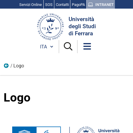
Servizi Online
SOS
Contatti
PagoPA
INTRANET
Cerca
Università
nel
degli Studi
sito
di Ferrara
Cambia lingua
Logo
Immagini
Logo