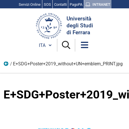
Servizi Online
SOS
Contatti
PagoPA
INTRANET
Cerca
Università
nel
degli Studi
sito
di Ferrara
Cambia lingua
E+SDG+Poster+2019_without+UN+emblem_PRINT.jpg
Immagini
E+SDG+Poster+2019_wi