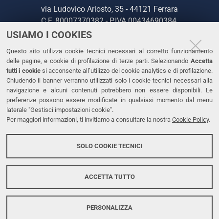
via Ludovico Ariosto, 35 - 44121 Ferrara
C.F. 80007370382 - P.IVA 00434690384
USIAMO I COOKIES
CONTATTI
Questo sito utilizza cookie tecnici necessari al corretto funzionamento
delle pagine, e cookie di profilazione di terze parti. Selezionando
Accetta
Tel. +39 0532 293111
tutti i cookie
si acconsente all’utilizzo dei cookie analytics e di profilazione.
Chiudendo il banner verranno utilizzati solo i cookie tecnici necessari alla
Fax. +39 0532 293031
navigazione e alcuni contenuti potrebbero non essere disponibili. Le
PEC
preferenze possono essere modificate in qualsiasi momento dal menu
laterale "Gestisci impostazioni cookie".
Per maggiori informazioni, ti invitiamo a consultare la nostra
Cookie Policy
.
LINKS
Accessibilità
SOLO COOKIE TECNICI
Protezione dati personali
Cookies
ACCETTA TUTTO
PERSONALIZZA
Copyright @ 2026, Università di Ferrara