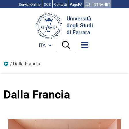
Servizi Online
SOS
Contatti
PagoPA
INTRANET
Cerca
Università
nel
degli Studi
sito
di Ferrara
Cambia lingua
Dalla Francia
Immagini
Dalla Francia