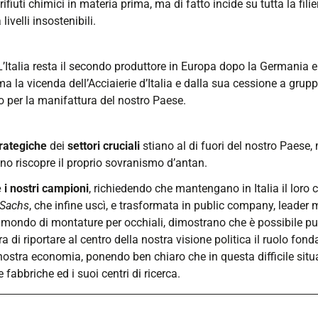
 rifiuti chimici in materia prima, ma di fatto incide su tutta la fi
ivelli insostenibili.
L’Italia resta il secondo produttore in Europa dopo la Germania e
, ma la vicenda dell’Acciaierie d’Italia e dalla sua cessione a gru
co per la manifattura del nostro Paese.
trategiche
dei
settori cruciali
stiano al di fuori del nostro Paese
gnuno riscopre il proprio sovranismo d’antan.
 i nostri campioni
, richiedendo che mantengano in Italia il loro c
Sachs
, che infine uscì, e trasformata in public company, leader 
l mondo di montature per occhiali, dimostrano che è possibile pu
ora di riportare al centro della nostra visione politica il ruolo f
 nostra economia, ponendo ben chiaro che in questa difficile situ
fabbriche ed i suoi centri di ricerca.