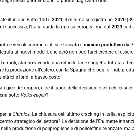
egli stessi partner storici a partire dagli Stati Uniti.
ste illusioni. Fatto 100 il
2021
, il minimo si registra nel
2020
(89)
i successivi, l’Italia guida la ripresa europea, ma dal
2023
cadia
auto e veicoli commerciali si è toccato il
minimo produttivo da 7
egata ai nuovi modelli, che però non può farci credere di essere
 Termoli, stanno vivendo una difficile fase soggetta tuttora a fer
ere la produzione all’estero, con la Spagna che oggi è l’hub pro
ettrici e ibridi a basso costo.
ategico del gruppo, cioè il luogo delle decisioni e con chi ci si 
pena sotto
Volkswagen
?
per la
Chimica
. La chiusura dell’ultimo cracking in Italia, esplici
 centro strategico del settore? La decisione dell’
Eni
mette innanzit
e nella produzione di polipropilene e di poliolefine avanzate, ma 