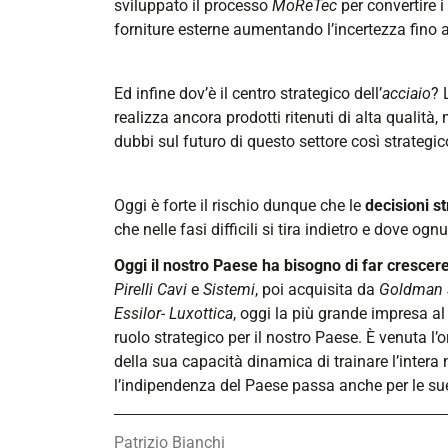
sviluppato il processo
MoReTec
per convertire i
forniture esterne aumentando l’incertezza fino a l
Ed infine dov’è il centro strategico dell’
acciaio
? 
realizza ancora prodotti ritenuti di alta qualità
dubbi sul futuro di questo settore così strategi
Oggi è forte il rischio dunque che le
decisioni s
che nelle fasi difficili si tira indietro e dove o
Oggi il nostro Paese ha bisogno di far crescere
Pirelli Cavi
e
Sistemi
, poi acquisita da
Goldman 
Essilor- Luxottica
, oggi la più grande impresa a
ruolo strategico per il nostro Paese. È venuta l’
della sua capacità dinamica di trainare l’intera
l’indipendenza del Paese passa anche per le sue 
Patrizio Bianchi