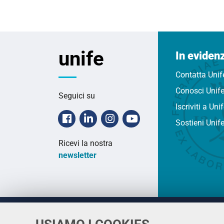
unife
In eviden
Contatta Unif
Conosci Unif
Seguici su
Iscriviti a Uni
Facebook
Linkedin
Instagram
Youtube
Sostieni Unif
Ricevi la nostra
newsletter
Università
UNIVERSITÀ