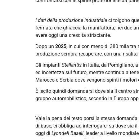
confrontarsi con le spinte protezioniste da parte d
I dati della produzione industriale
ci tolgono que
fermata che ghiaccia la manifattura; nei due ann
avere oggi una crescita strisciante.
Dopo un
2025
, in cui con meno di 380 mila tra 
produzione sembra recuperare, con una risalita l
Gli impianti
Stellantis
in Italia, da Pomigliano, a
ed incertezza sul futuro, mentre continua a ten
Marocco e Serbia dove vengono spinti i motori el
È lecito quindi domandarsi dove sia il centro str
gruppo automobilistico, secondo in Europa ap
Vale la pena del resto porsi la stessa domanda 
di base, ci obbliga ad interrogarci su dove sia il
oggi di
Lyondell Basell
, leader a livello mondial