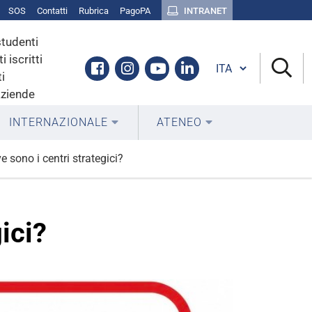
SOS
Contatti
Rubrica
PagoPA
INTRANET
studenti
i iscritti
Cambia lingua
Facebook
Instagram
Youtube
Linkedin
i
aziende
INTERNAZIONALE
ATENEO
ve sono i centri strategici?
ici?