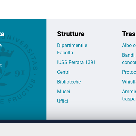
za
Strutture
Tras
e
Dipartimenti e
Albo o
Facoltà
e
Bandi,
IUSS Ferrara 1391
concor
fe
Centri
Protoc
e
Biblioteche
Whistl
Musei
Ammin
traspa
Uffici
 DEGLI STUDI DI FERRARA
CONTATTI