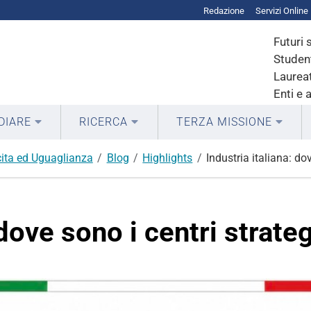
Redazione
Servizi Online
Futuri 
Student
Laureat
Enti e 
DIARE
RICERCA
TERZA MISSIONE
ita ed Uguaglianza
Blog
Highlights
Industria italiana: do
 dove sono i centri strateg