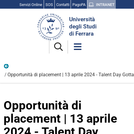
Servizi Online
SOS
Contatti
PagoPA
INTRANET
Cerca
Università
nel
degli Studi
sito
di Ferrara
Opportunità e candidature
Opportunità di placement | 13 aprile 2024 - Talent Day Gott
Opportunità di
placement | 13 aprile
2024 - Talent Day