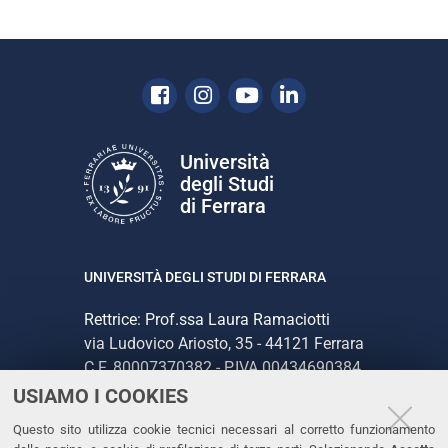
Facebook
Instagram
Youtube
Linkedin
Università
degli Studi
di Ferrara
UNIVERSITÀ DEGLI STUDI DI FERRARA
Rettrice: Prof.ssa Laura Ramaciotti
via Ludovico Ariosto, 35 - 44121 Ferrara
C.F. 80007370382 - P.IVA 00434690384
USIAMO I COOKIES
CONTATTI
Questo sito utilizza cookie tecnici necessari al corretto funzionamento