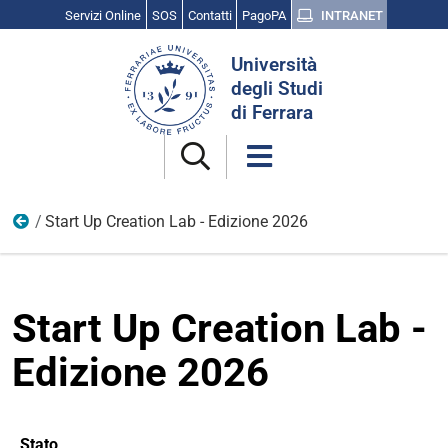
Servizi Online
SOS
Contatti
PagoPA
INTRANET
Cerca
Università
nel
degli Studi
sito
di Ferrara
Start Up Creation Lab - Edizione 2026
Opportunità e candidature
Start Up Creation Lab -
Edizione 2026
Stato