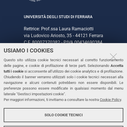
UNIVERSITÀ DEGLI STUDI DI FERRARA
Rettrice: Prof.ssa Laura Ramaciotti
via Ludovico Ariosto, 35 - 44121 Ferrara
C.F. 80007370382 - P.IVA 00434690384
USIAMO I COOKIES
CONTATTI
Questo sito utilizza cookie tecnici necessari al corretto funzionamento
delle pagine, e cookie di profilazione di terze parti. Selezionando
Accetta
Tel. +39 0532 293111
tutti i cookie
si acconsente all’utilizzo dei cookie analytics e di profilazione.
Chiudendo il banner verranno utilizzati solo i cookie tecnici necessari alla
Fax. +39 0532 293031
navigazione e alcuni contenuti potrebbero non essere disponibili. Le
PEC
preferenze possono essere modificate in qualsiasi momento dal menu
laterale "Gestisci impostazioni cookie".
Per maggiori informazioni, ti invitiamo a consultare la nostra
Cookie Policy
.
LINKS
Accessibilità
SOLO COOKIE TECNICI
Protezione dati personali