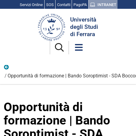
Servizi Online
SOS
Contatti
PagoPA
INTRANET
Cerca
Università
nel
degli Studi
sito
di Ferrara
Opportunità e candidature
Opportunità di formazione | Bando Soroptimist - SDA Bocco
Opportunità di
formazione | Bando
Soroptimist - SDA