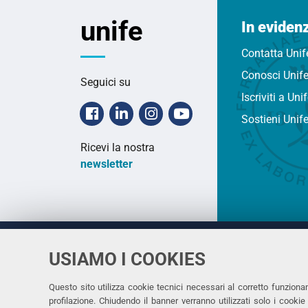
unife
In eviden
Contatta Unif
Conosci Unif
Seguici su
Iscriviti a Uni
Facebook
Linkedin
Instagram
Youtube
Sostieni Unif
Ricevi la nostra
newsletter
USIAMO I COOKIES
Università
UNIVERSITÀ
degli Studi
Rettrice: 
di Ferrara
Questo sito utilizza cookie tecnici necessari al corretto funziona
profilazione. Chiudendo il banner verranno utilizzati solo i cook
via Ludovi