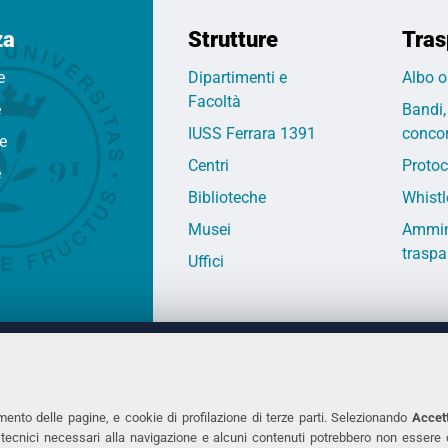
za
Strutture
Tras
e
Dipartimenti e
Albo o
Facoltà
e
Bandi,
IUSS Ferrara 1391
concor
fe
Centri
Protoc
e
Biblioteche
Whistl
Musei
Ammin
traspa
Uffici
 DEGLI STUDI DI FERRARA
CONTATTI
Prof.ssa Laura Ramaciotti
Tel. +39 0532 2931
mento delle pagine, e cookie di profilazione di terze parti. Selezionando
Accett
ie tecnici necessari alla navigazione e alcuni contenuti potrebbero non essere
co Ariosto, 35 - 44121 Ferrara
Fax. +39 0532 293