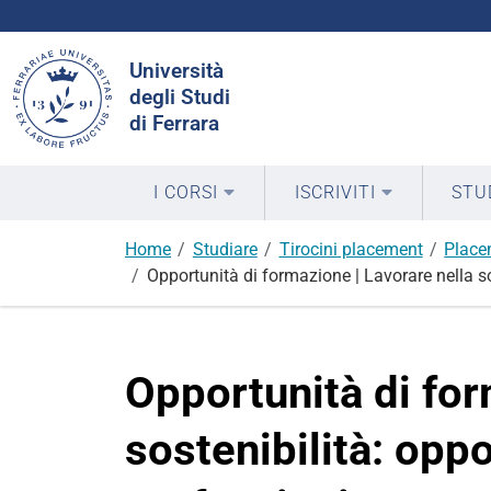
Cerca
Università
nel
degli Studi
sito
di Ferrara
I CORSI
ISCRIVITI
STU
Home
Studiare
Tirocini placement
Place
Opportunità di formazione | Lavorare nella so
Opportunità di for
sostenibilità: opp