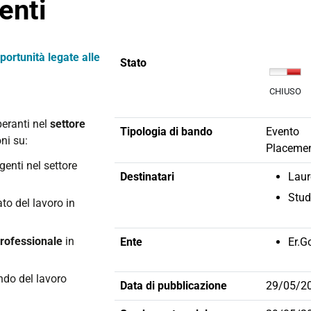
enti
rtunità legate alle
Stato
CHIUSO
peranti nel
settore
Tipologia di bando
Evento
oni su:
Placeme
enti nel settore
Destinatari
Laur
Stud
to del lavoro in
professionale
in
Ente
Er.G
do del lavoro
Data di pubblicazione
29/05/2