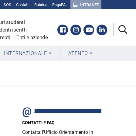
SOS
Contatti
Rubrica
PagoPA
INTRANET
uri studenti
Facebook
Instagram
Youtube
Linkedin
denti iscritti
reati
Enti e aziende
INTERNAZIONALE
ATENEO
CONTATTI E FAQ
Contatta l'Ufficio Orientamento in