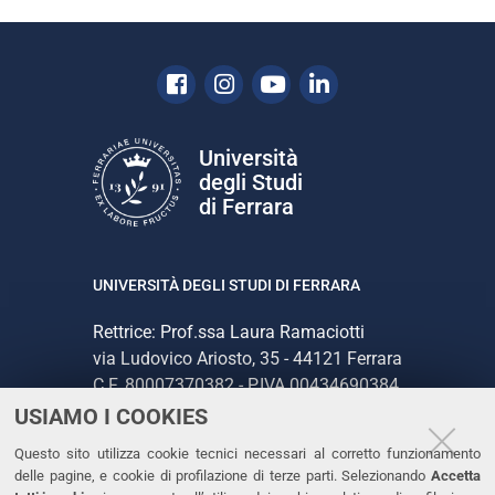
Facebook
Instagram
Youtube
Linkedin
Università
degli Studi
di Ferrara
UNIVERSITÀ DEGLI STUDI DI FERRARA
Rettrice: Prof.ssa Laura Ramaciotti
via Ludovico Ariosto, 35 - 44121 Ferrara
C.F. 80007370382 - P.IVA 00434690384
USIAMO I COOKIES
CONTATTI
Questo sito utilizza cookie tecnici necessari al corretto funzionamento
delle pagine, e cookie di profilazione di terze parti. Selezionando
Accetta