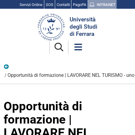
Servizi Online
SOS
Contatti
PagoPA
INTRANET
Cerca
Università
nel
degli Studi
sito
di Ferrara
Opportunità e candidature
Opportunità di formazione | LAVORARE NEL TURISMO - uno s
Opportunità di
formazione |
LAVORARE NEL