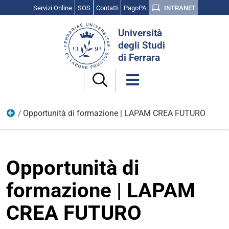
Servizi Online
SOS
Contatti
PagoPA
INTRANET
Cerca
Università
nel
degli Studi
sito
di Ferrara
Opportunità di formazione | LAPAM CREA FUTURO
Opportunità e candidature
Opportunità di
formazione | LAPAM
CREA FUTURO