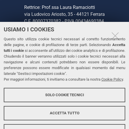
Rettrice: Prof.ssa Laura Ramaciotti
via Ludovico Ariosto, 35 - 44121 Ferrara
C.F. 80007370382 - P.IVA 00434690384
USIAMO I COOKIES
CONTATTI
Questo sito utilizza cookie tecnici necessari al corretto funzionamento
delle pagine, e cookie di profilazione di terze parti. Selezionando
Accetta
Tel. +39 0532 293111
tutti i cookie
si acconsente all’utilizzo dei cookie analytics e di profilazione.
Chiudendo il banner verranno utilizzati solo i cookie tecnici necessari alla
Fax. +39 0532 293031
navigazione e alcuni contenuti potrebbero non essere disponibili. Le
PEC
preferenze possono essere modificate in qualsiasi momento dal menu
laterale "Gestisci impostazioni cookie".
Per maggiori informazioni, ti invitiamo a consultare la nostra
Cookie Policy
.
LINKS
Accessibilità
SOLO COOKIE TECNICI
Protezione dati personali
Cookies
ACCETTA TUTTO