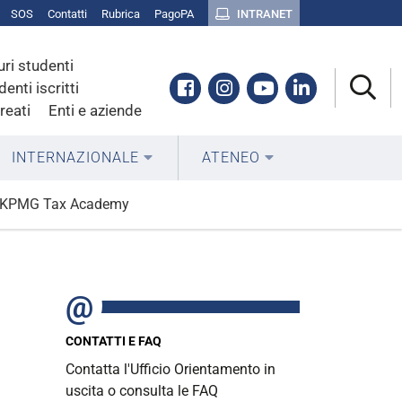
SOS
Contatti
Rubrica
PagoPA
INTRANET
uri studenti
Facebook
Instagram
Youtube
Linkedin
denti iscritti
reati
Enti e aziende
INTERNAZIONALE
ATENEO
 | KPMG Tax Academy
CONTATTI E FAQ
Contatta l'Ufficio Orientamento in
uscita o consulta le FAQ