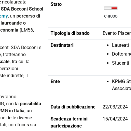
e neolaureata
Stato
SDA Bocconi School
emy
, un
percorso di
CHIUSO
 laureande o
 Economia
(LM56,
Tipologia di bando
Evento Place
Destinatari
Laureati
ocenti SDA Bocconi e
Dottoran
, tratteranno
scale
, tra cui la
Studenti
operazioni
te indirette, il
Ente
KPMG St
Associat
i avranno
MG, con la
possibilità
Data di pubblicazione
22/03/2024
MG in Italia
, un
ne delle diverse
Scadenza termini
15/04/2024
tali, con focus sia
partecipazione