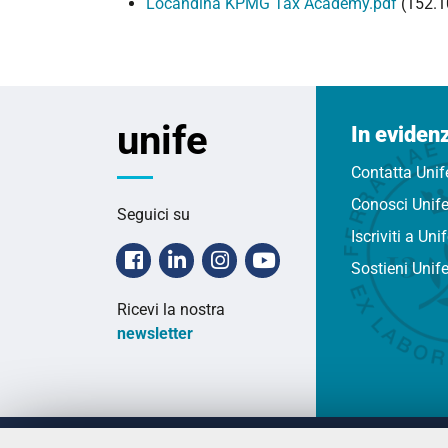
Locandina KPMG Tax Academy.pdf
(152.1
unife
In eviden
Contatta Unif
Conosci Unif
Seguici su
Iscriviti a Uni
Facebook
Linkedin
Instagram
Youtube
Sostieni Unif
Ricevi la nostra
newsletter