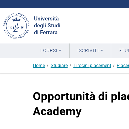
Cerca
Università
nel
degli Studi
sito
di Ferrara
I CORSI
ISCRIVITI
STU
Home
Studiare
Tirocini placement
Place
Opportunità di pl
Academy