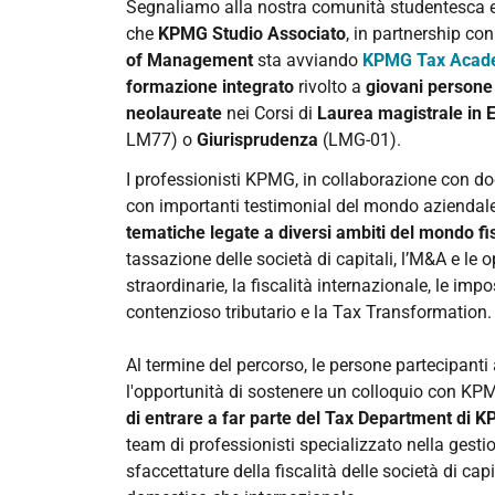
Segnaliamo alla nostra comunità studentesca 
che
KPMG Studio Associato
, in partnership con
of Management
sta avviando
KPMG Tax Acad
formazione integrato
rivolto a
giovani persone
neolaureate
nei Corsi di
Laurea magistrale in
LM77) o
Giurisprudenza
(LMG-01).
I professionisti KPMG, in collaborazione con d
con importanti testimonial del mondo aziendale
tematiche legate a diversi ambiti del mondo fi
tassazione delle società di capitali, l’M&A e le 
straordinarie, la fiscalità internazionale, le impos
contenzioso tributario e la Tax Transformation.
Al termine del percorso, le persone partecipant
l'opportunità di sostenere un colloquio con KP
di entrare a far parte del Tax Department di KP
team di professionisti specializzato nella gestio
sfaccettature della fiscalità delle società di capi