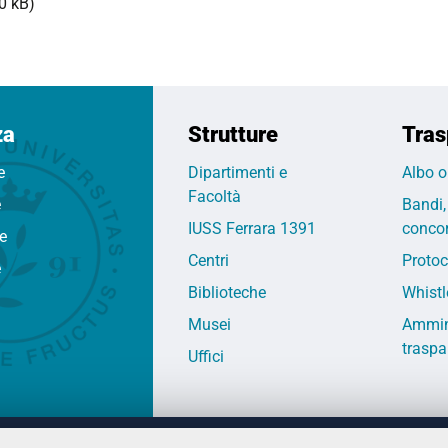
0 kB)
za
Strutture
Tras
e
Dipartimenti e
Albo o
Facoltà
e
Bandi,
IUSS Ferrara 1391
concor
fe
Centri
Protoc
e
Biblioteche
Whistl
Musei
Ammin
traspa
Uffici