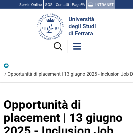
Servizi Online
SOS
Contatti
PagoPA
INTRANET
Cerca
Università
nel
degli Studi
sito
di Ferrara
Opportunità e candidature
Opportunità di placement | 13 giugno 2025 - Inclusion Job D
Opportunità di
placement | 13 giugno
2025 - Inclusion Job