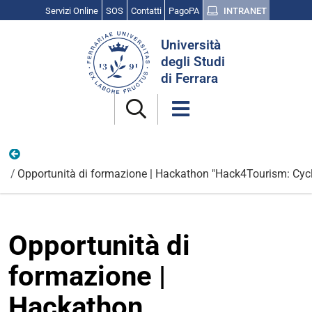
Servizi Online
SOS
Contatti
PagoPA
INTRANET
Cerca
Università
nel
degli Studi
sito
di Ferrara
Opportunità e candidature
Opportunità di formazione | Hackathon "Hack4Tourism: Cycl
Opportunità di
formazione |
Hackathon