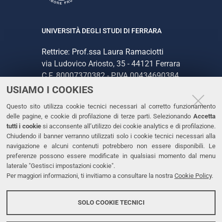
UNIVERSITÀ DEGLI STUDI DI FERRARA
Rettrice: Prof.ssa Laura Ramaciotti
via Ludovico Ariosto, 35 - 44121 Ferrara
C.F. 80007370382 - P.IVA 00434690384
USIAMO I COOKIES
CONTATTI
Questo sito utilizza cookie tecnici necessari al corretto funzionamento
delle pagine, e cookie di profilazione di terze parti. Selezionando
Accetta
Tel. +39 0532 293111
tutti i cookie
si acconsente all’utilizzo dei cookie analytics e di profilazione.
Chiudendo il banner verranno utilizzati solo i cookie tecnici necessari alla
Fax. +39 0532 293031
navigazione e alcuni contenuti potrebbero non essere disponibili. Le
PEC
preferenze possono essere modificate in qualsiasi momento dal menu
laterale "Gestisci impostazioni cookie".
Per maggiori informazioni, ti invitiamo a consultare la nostra
Cookie Policy
.
LINKS
Accessibilità
SOLO COOKIE TECNICI
Protezione dati personali