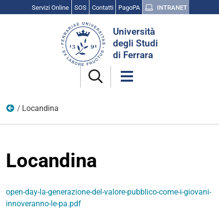
Servizi Online
SOS
Contatti
PagoPA
INTRANET
Cerca
Università
nel
degli Studi
sito
di Ferrara
Locandina
Attività di orientamento | 12 aprile 2024 - Open Day - La
Locandina
open-day-la-generazione-del-valore-pubblico-come-i-giovani-
innoveranno-le-pa.pdf