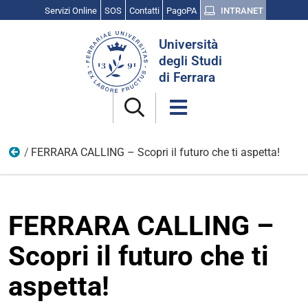
Servizi Online
SOS
Contatti
PagoPA
INTRANET
Cerca
Università
nel
degli Studi
sito
di Ferrara
FERRARA CALLING – Scopri il futuro che ti aspetta!
Opportunità e candidature
FERRARA CALLING –
Scopri il futuro che ti
aspetta!