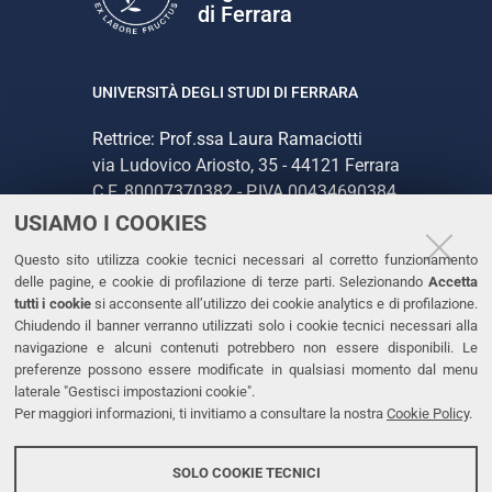
di Ferrara
UNIVERSITÀ DEGLI STUDI DI FERRARA
Rettrice: Prof.ssa Laura Ramaciotti
via Ludovico Ariosto, 35 - 44121 Ferrara
C.F. 80007370382 - P.IVA 00434690384
USIAMO I COOKIES
CONTATTI
Questo sito utilizza cookie tecnici necessari al corretto funzionamento
delle pagine, e cookie di profilazione di terze parti. Selezionando
Accetta
Tel. +39 0532 293111
tutti i cookie
si acconsente all’utilizzo dei cookie analytics e di profilazione.
Chiudendo il banner verranno utilizzati solo i cookie tecnici necessari alla
Fax. +39 0532 293031
navigazione e alcuni contenuti potrebbero non essere disponibili. Le
PEC
preferenze possono essere modificate in qualsiasi momento dal menu
laterale "Gestisci impostazioni cookie".
Per maggiori informazioni, ti invitiamo a consultare la nostra
Cookie Policy
.
LINKS
Accessibilità
SOLO COOKIE TECNICI