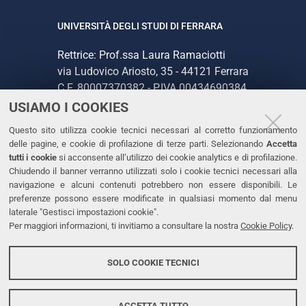
UNIVERSITÀ DEGLI STUDI DI FERRARA
Rettrice: Prof.ssa Laura Ramaciotti
via Ludovico Ariosto, 35 - 44121 Ferrara
C.F. 80007370382 - P.IVA 00434690384
USIAMO I COOKIES
CONTATTI
Questo sito utilizza cookie tecnici necessari al corretto funzionamento
delle pagine, e cookie di profilazione di terze parti. Selezionando
Accetta
Tel. +39 0532 293111
tutti i cookie
si acconsente all’utilizzo dei cookie analytics e di profilazione.
Chiudendo il banner verranno utilizzati solo i cookie tecnici necessari alla
Fax. +39 0532 293031
navigazione e alcuni contenuti potrebbero non essere disponibili. Le
PEC
preferenze possono essere modificate in qualsiasi momento dal menu
laterale "Gestisci impostazioni cookie".
Per maggiori informazioni, ti invitiamo a consultare la nostra
Cookie Policy
.
LINKS
Accessibilità
SOLO COOKIE TECNICI
Protezione dati personali
Cookies
ACCETTA TUTTO