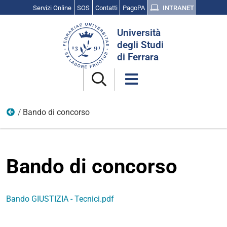
Servizi Online
SOS
Contatti
PagoPA
INTRANET
Cerca
Università
nel
degli Studi
sito
di Ferrara
Bando di concorso
Opportunità di lavoro | Concorso pubblico per reclutament
Bando di concorso
Bando GIUSTIZIA - Tecnici.pdf