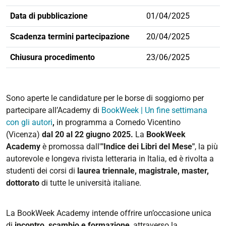
Data di pubblicazione
01/04/2025
Scadenza termini partecipazione
20/04/2025
Chiusura procedimento
23/06/2025
Sono aperte le candidature per le borse di soggiorno per
partecipare all’Academy di
BookWeek | Un fine settimana
con gli autori
,
in programma a Cornedo Vicentino
(Vicenza)
dal 20 al 22 giugno 2025.
La
BookWeek
Academy
è promossa dall'
"Indice dei Libri del Mese"
, la più
autorevole e longeva rivista letteraria in Italia, ed è rivolta a
studenti dei corsi di
laurea triennale, magistrale, master,
dottorato
di tutte le università italiane.
La BookWeek Academy intende offrire un’occasione unica
di
incontro, scambio e formazione
, attraverso la