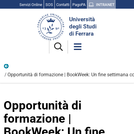
Servizi Online
SOS
Contatti
PagoPA
INTRANET
Cerca
Università
nel
degli Studi
sito
di Ferrara
Opportunità e candidature
Opportunità di formazione | BookWeek: Un fine settimana con
Opportunità di
formazione |
BookWeek: Un fine