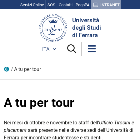
Servizi Online
SOS
Contatti
PagoPA
INTRANET
Cerca
Università
nel
degli Studi
sito
di Ferrara
Cambia lingua
A tu per tour
Placement
A tu per tour
Nei mesi di ottobre e novembre lo staff dell’
Ufficio Tirocini e
placement
sarà presente nelle diverse sedi dell’Università di
Ferrara per incontrare studentesse e studenti.