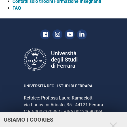
Contatti solo tirocini Formazione Insegnanti
FAQ
Facebook
Instagram
Youtube
Linkedin
Università
degli Studi
di Ferrara
UNIVERSITÀ DEGLI STUDI DI FERRARA
Rettrice: Prof.ssa Laura Ramaciotti
via Ludovico Ariosto, 35 - 44121 Ferrara
C.F. 80007370382 - P.IVA 00434690384
USIAMO I COOKIES