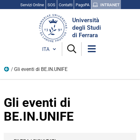
Servizi Online
SOS
Contatti
PagoPA
INTRANET
Cerca
Università
nel
degli Studi
sito
di Ferrara
Cambia lingua
Gli eventi di BE.IN.UNIFE
BE.IN.UNIFE | La guida che ti aiuta a rendere il tuo studio
Gli eventi di
BE.IN.UNIFE