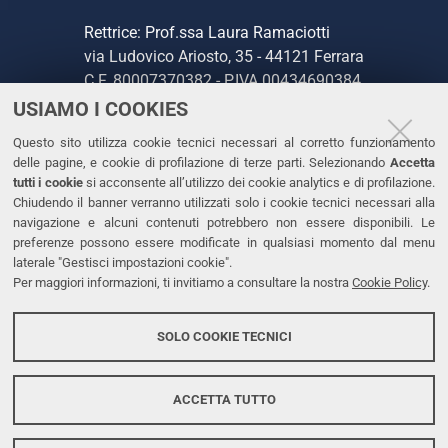
Rettrice: Prof.ssa Laura Ramaciotti
via Ludovico Ariosto, 35 - 44121 Ferrara
C.F. 80007370382 - P.IVA 00434690384
USIAMO I COOKIES
CONTATTI
Questo sito utilizza cookie tecnici necessari al corretto funzionamento
delle pagine, e cookie di profilazione di terze parti. Selezionando
Accetta
Tel. +39 0532 293111
tutti i cookie
si acconsente all’utilizzo dei cookie analytics e di profilazione.
Chiudendo il banner verranno utilizzati solo i cookie tecnici necessari alla
Fax. +39 0532 293031
navigazione e alcuni contenuti potrebbero non essere disponibili. Le
PEC
preferenze possono essere modificate in qualsiasi momento dal menu
laterale "Gestisci impostazioni cookie".
Per maggiori informazioni, ti invitiamo a consultare la nostra
Cookie Policy
.
LINKS
Accessibilità
SOLO COOKIE TECNICI
Protezione dati personali
Cookies
ACCETTA TUTTO