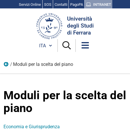
Servizi Online
SOS
Contatti
PagoPA
INTRANET
Cerca
Università
nel
degli Studi
sito
di Ferrara
Cambia lingua
Moduli per la scelta del piano
Compilare il piano degli studi
Moduli per la scelta del
piano
Economia e Giurisprudenza