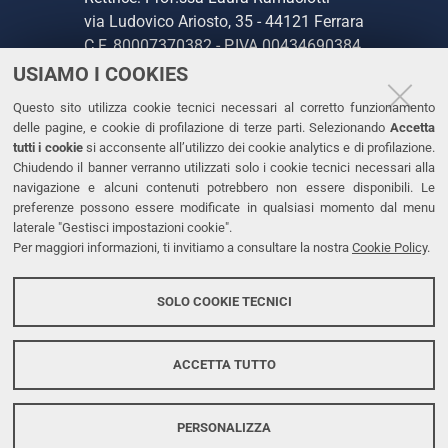
via Ludovico Ariosto, 35 - 44121 Ferrara
C.F. 80007370382 - P.IVA 00434690384
USIAMO I COOKIES
CONTATTI
Questo sito utilizza cookie tecnici necessari al corretto funzionamento
delle pagine, e cookie di profilazione di terze parti. Selezionando
Accetta
Tel. +39 0532 293111
tutti i cookie
si acconsente all’utilizzo dei cookie analytics e di profilazione.
Chiudendo il banner verranno utilizzati solo i cookie tecnici necessari alla
Fax. +39 0532 293031
navigazione e alcuni contenuti potrebbero non essere disponibili. Le
PEC
preferenze possono essere modificate in qualsiasi momento dal menu
laterale "Gestisci impostazioni cookie".
Per maggiori informazioni, ti invitiamo a consultare la nostra
Cookie Policy
.
LINKS
Accessibilità
SOLO COOKIE TECNICI
Protezione dati personali
Cookies
ACCETTA TUTTO
PERSONALIZZA
Copyright @ 2026, Università di Ferrara