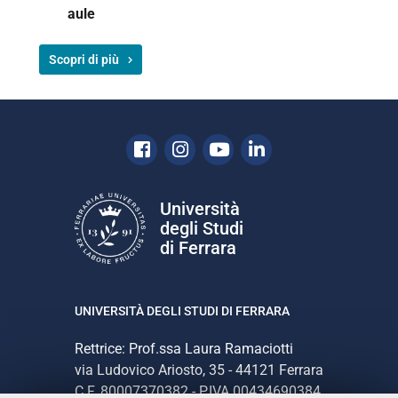
aule
Scopri di più
Facebook
Instagram
Youtube
Linkedin
Università
degli Studi
di Ferrara
UNIVERSITÀ DEGLI STUDI DI FERRARA
Rettrice: Prof.ssa Laura Ramaciotti
via Ludovico Ariosto, 35 - 44121 Ferrara
C.F. 80007370382 - P.IVA 00434690384