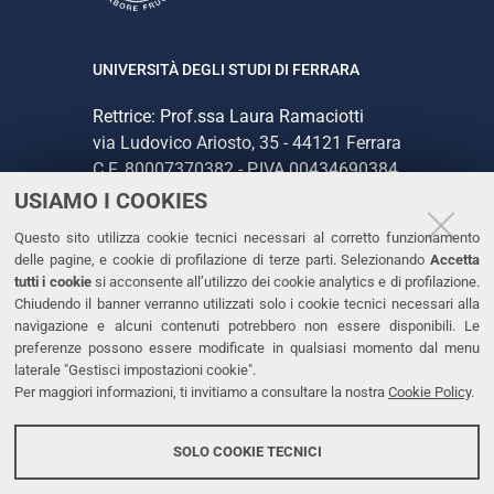
UNIVERSITÀ DEGLI STUDI DI FERRARA
Rettrice: Prof.ssa Laura Ramaciotti
via Ludovico Ariosto, 35 - 44121 Ferrara
C.F. 80007370382 - P.IVA 00434690384
USIAMO I COOKIES
CONTATTI
Questo sito utilizza cookie tecnici necessari al corretto funzionamento
delle pagine, e cookie di profilazione di terze parti. Selezionando
Accetta
Tel. +39 0532 293111
tutti i cookie
si acconsente all’utilizzo dei cookie analytics e di profilazione.
Chiudendo il banner verranno utilizzati solo i cookie tecnici necessari alla
Fax. +39 0532 293031
navigazione e alcuni contenuti potrebbero non essere disponibili. Le
PEC
preferenze possono essere modificate in qualsiasi momento dal menu
laterale "Gestisci impostazioni cookie".
Per maggiori informazioni, ti invitiamo a consultare la nostra
Cookie Policy
.
LINKS
Accessibilità
SOLO COOKIE TECNICI
Protezione dati personali