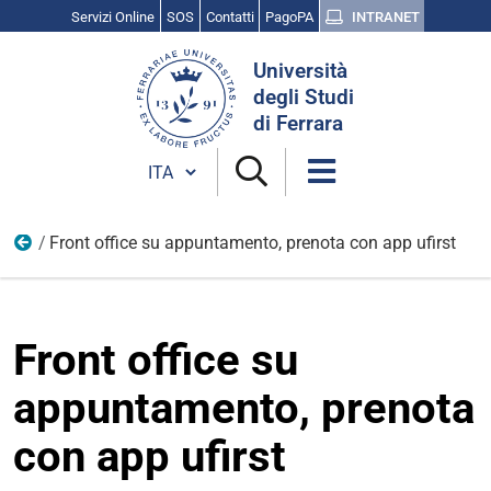
Servizi Online
SOS
Contatti
PagoPA
INTRANET
Cerca
Università
nel
degli Studi
sito
di Ferrara
Cambia lingua
Front office su appuntamento, prenota con app ufirst
App e Servizi online
Front office su
appuntamento, prenota
con app ufirst