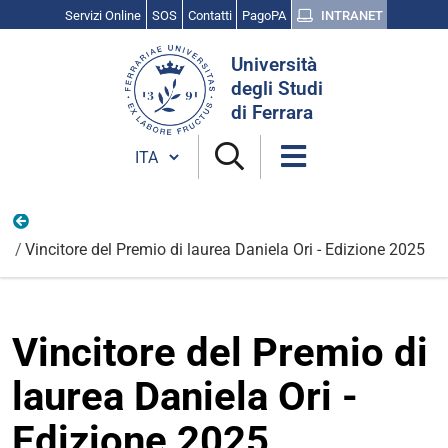
Servizi Online
SOS
Contatti
PagoPA
INTRANET
Cerca
Università
nel
degli Studi
sito
di Ferrara
Cambia lingua
Premi di laurea Unife
Vincitore del Premio di laurea Daniela Ori - Edizione 2025
Vincitore del Premio di
laurea Daniela Ori -
Edizione 2025