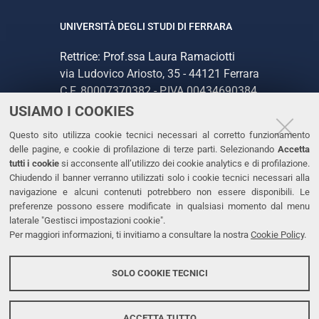
UNIVERSITÀ DEGLI STUDI DI FERRARA
Rettrice: Prof.ssa Laura Ramaciotti
via Ludovico Ariosto, 35 - 44121 Ferrara
C.F. 80007370382 - P.IVA 00434690384
USIAMO I COOKIES
CONTATTI
Questo sito utilizza cookie tecnici necessari al corretto funzionamento
delle pagine, e cookie di profilazione di terze parti. Selezionando
Accetta
Tel. +39 0532 293111
tutti i cookie
si acconsente all’utilizzo dei cookie analytics e di profilazione.
Chiudendo il banner verranno utilizzati solo i cookie tecnici necessari alla
Fax. +39 0532 293031
navigazione e alcuni contenuti potrebbero non essere disponibili. Le
PEC
preferenze possono essere modificate in qualsiasi momento dal menu
laterale "Gestisci impostazioni cookie".
Per maggiori informazioni, ti invitiamo a consultare la nostra
Cookie Policy
.
LINKS
Accessibilità
SOLO COOKIE TECNICI
Protezione dati personali
Cookies
ACCETTA TUTTO