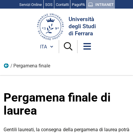
Servizi Online
SOS
Contatti
PagoPA
INTRANET
Cerca
Università
nel
degli Studi
sito
di Ferrara
Cambia lingua
Pergamena finale
Laurearsi
Pergamena finale di
laurea
Gentili laureati, la consegna della pergamena di laurea potrà