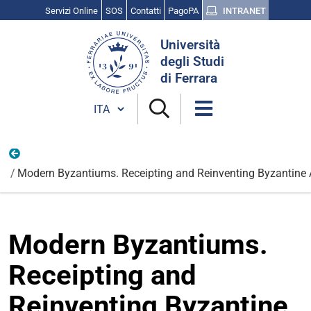
Servizi Online
SOS
Contatti
PagoPA
INTRANET
Cerca
Università
nel
degli Studi
sito
di Ferrara
Cambia lingua
Nazionali
Modern Byzantiums. Receipting and Reinventing Byzantine Arc
Modern Byzantiums.
Receipting and
Reinventing Byzantine