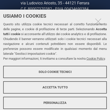
via Ludovico Ariosto, 35 - 44121 Ferrara
C.F. 80007370382 - P.IVA 00434690384
USIAMO I COOKIES
CONTATTI
Questo sito utilizza cookie tecnici necessari al corretto funzionamento
delle pagine, e cookie di profilazione di terze parti. Selezionando
Accetta
Tel. +39 0532 293111
tutti i cookie
si acconsente all’utilizzo dei cookie analytics e di profilazione.
Chiudendo il banner verranno utilizzati solo i cookie tecnici necessari alla
Fax. +39 0532 293031
navigazione e alcuni contenuti potrebbero non essere disponibili. Le
PEC
preferenze possono essere modificate in qualsiasi momento dal menu
laterale "Gestisci impostazioni cookie".
Per maggiori informazioni, ti invitiamo a consultare la nostra
Cookie Policy
.
LINKS
Accessibilità
SOLO COOKIE TECNICI
Protezione dati personali
Cookies
ACCETTA TUTTO
PERSONALIZZA
Copyright @ 2026, Università di Ferrara