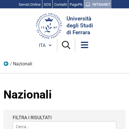
Servizi Online
SOS
Contatti
PagoPA
INTRANET
Cerca
Università
nel
degli Studi
sito
di Ferrara
Cambia lingua
Nazionali
Studi umanistici
Nazionali
FILTRA I RISULTATI