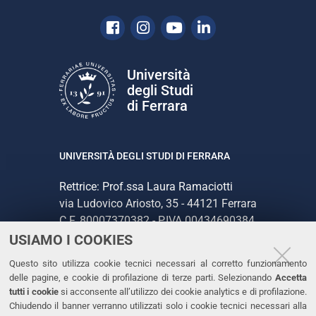
Facebook
Instagram
Youtube
Linkedin
Università
degli Studi
di Ferrara
UNIVERSITÀ DEGLI STUDI DI FERRARA
Rettrice: Prof.ssa Laura Ramaciotti
via Ludovico Ariosto, 35 - 44121 Ferrara
C.F. 80007370382 - P.IVA 00434690384
USIAMO I COOKIES
CONTATTI
Questo sito utilizza cookie tecnici necessari al corretto funzionamento
delle pagine, e cookie di profilazione di terze parti. Selezionando
Accetta
Tel. +39 0532 293111
tutti i cookie
si acconsente all’utilizzo dei cookie analytics e di profilazione.
Chiudendo il banner verranno utilizzati solo i cookie tecnici necessari alla
Fax. +39 0532 293031