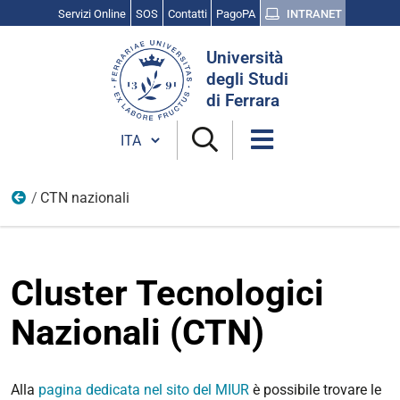
Servizi Online
SOS
Contatti
PagoPA
INTRANET
Cerca
Università
nel
degli Studi
sito
di Ferrara
Cambia lingua
CTN nazionali
Partenariati e reti di ricerca
Cluster Tecnologici
Nazionali (CTN)
Alla
pagina dedicata nel sito del MIUR
è possibile trovare le