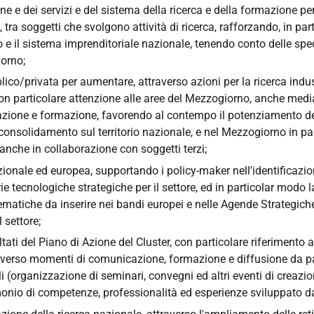
 e dei servizi e del sistema della ricerca e della formazione per a
 tra soggetti che svolgono attività di ricerca, rafforzando, in part
ero e il sistema imprenditoriale nazionale, tenendo conto delle speci
iorno;
ico/privata per aumentare, attraverso azioni per la ricerca indust
 con particolare attenzione alle aree del Mezzogiorno, anche medi
azione e formazione, favorendo al contempo il potenziamento delle
 consolidamento sul territorio nazionale, e nel Mezzogiorno in par
anche in collaborazione con soggetti terzi;
nale ed europea, supportando i policy-maker nell'identificazione 
orie tecnologiche strategiche per il settore, ed in particolar modo 
tematiche da inserire nei bandi europei e nelle Agende Strategich
 settore;
tati del Piano di Azione del Cluster, con particolare riferimento
erso momenti di comunicazione, formazione e diffusione da part
li (organizzazione di seminari, convegni ed altri eventi di creaz
monio di competenze, professionalità ed esperienze sviluppato da