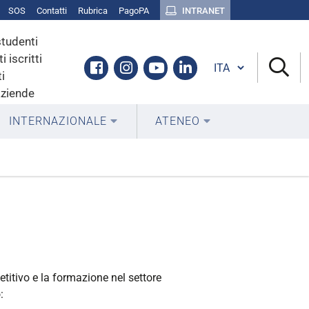
SOS
Contatti
Rubrica
PagoPA
INTRANET
studenti
i iscritti
Cambia lingua
Facebook
Instagram
Youtube
Linkedin
i
aziende
INTERNAZIONALE
ATENEO
titivo e la formazione nel settore
: