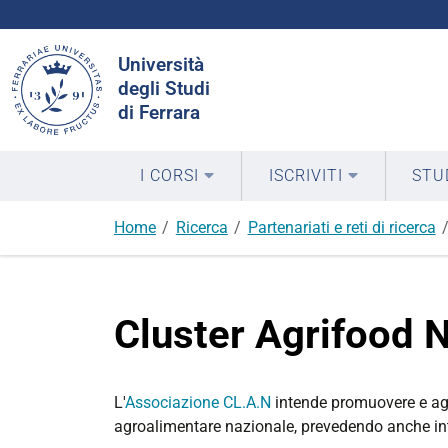
Cerca
Università
nel
degli Studi
sito
di Ferrara
I CORSI
ISCRIVITI
STU
Home
Ricerca
Partenariati e reti di ricerca
Cluster Agrifood 
L'
Associazione CL.A.N
intende promuovere e agev
agroalimentare nazionale, prevedendo anche inte