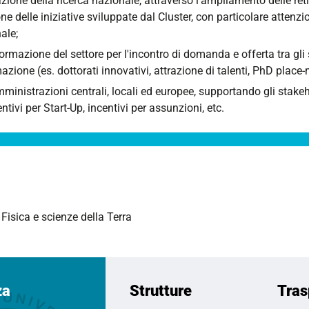
zione della ricerca nazionale, attraverso l'ampliamento delle reti 
ne delle iniziative sviluppate dal Cluster, con particolare attenzi
ale;
formazione del settore per l'incontro di domanda e offerta tra gli
mazione (es. dottorati innovativi, attrazione di talenti, PhD plac
mministrazioni centrali, locali ed europee, supportando gli stakeh
centivi per Start-Up, incentivi per assunzioni, etc.
Fisica e scienze della Terra
za
Strutture
Tras