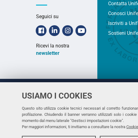
Contatta Unif
Conosci Unif
Seguici su
Iscriviti a Uni
Facebook
Linkedin
Instagram
Youtube
Sostieni Unif
Ricevi la nostra
newsletter
USIAMO I COOKIES
Università
UNIVERSITÀ
degli Studi
Rettrice: 
di Ferrara
Questo sito utilizza cookie tecnici necessari al corretto funziona
profilazione. Chiudendo il banner verranno utilizzati solo i cook
via Ludovi
momento dal menu laterale "Gestisci impostazioni cookie".
C.F. 8000
Per maggiori informazioni, ti invitiamo a consultare la nostra
Cookie