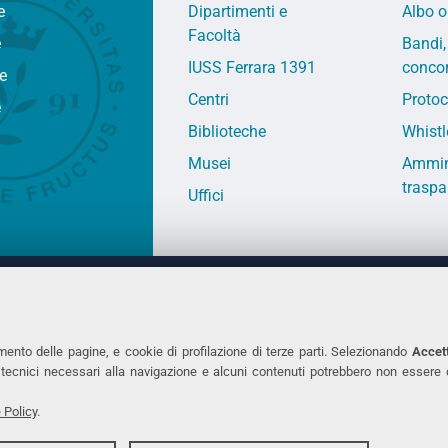
e
Dipartimenti e
Albo o
Facoltà
e
Bandi,
IUSS Ferrara 1391
concor
fe
Centri
Protoc
e
Biblioteche
Whistl
Musei
Ammin
traspa
Uffici
 DEGLI STUDI DI FERRARA
CONTATTI
Prof.ssa Laura Ramaciotti
Tel. +39 0532 2931
mento delle pagine, e cookie di profilazione di terze parti. Selezionando
Accett
ie tecnici necessari alla navigazione e alcuni contenuti potrebbero non essere
co Ariosto, 35 - 44121 Ferrara
Fax. +39 0532 293
7370382 - P.IVA 00434690384
PEC
 Policy
.