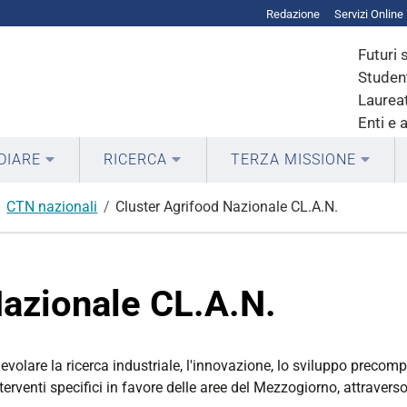
Redazione
Servizi Online
Futuri 
Student
Laureat
Enti e 
DIARE
RICERCA
TERZA MISSIONE
CTN nazionali
Cluster Agrifood Nazionale CL.A.N.
Nazionale CL.A.N.
olare la ricerca industriale, l'innovazione, lo sviluppo precompe
rventi specifici in favore delle aree del Mezzogiorno, attraverso