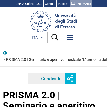
Servizi Online
SOS
Contatti
PagoPA
INTRANET
Cerca
Università
nel
degli Studi
sito
di Ferrara
Cambia lingua
Eventi PRISMA
PRISMA 2.0 | Seminario e aperitivo musicale "L’ armonia del
Mostra
Condividi
Facebook
Twitter
Linkedi
o
nascondi
PRISMA 2.0 |
opzioni
di
Seminario e aperitivo
condivisione