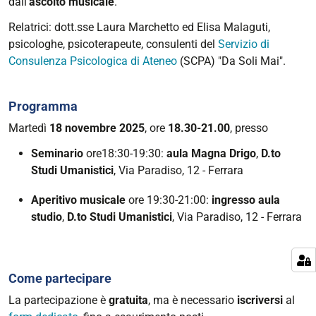
dall’
ascolto musicale
.
Seminario
Relatrici: dott.sse
Laura Marchetto ed Elisa Malaguti,
e
psicologhe, psicoterapeute,
consulenti del
Servizio di
aperitivo
Consulenza Psicologica di Ateneo
(SCPA) "Da Soli Mai".
musicale
"L’
armonia
Programma
del
Martedì
18 novembre 2025
, ore
18.30-21.00
, presso
sé:
accordare
Seminario
ore18:30-19:30:
aula Magna Drigo
,
D.to
autostima
Studi Umanistici
, Via Paradiso, 12 - Ferrara
e
autoefficacia"
Aperitivo musicale
ore 19:30-21:00:
ingresso aula
studio
,
D.to Studi Umanistici
, Via Paradiso, 12 - Ferrara
2025-
11-
18T18:30:00+01:00
2025-
Come partecipare
11-
La partecipazione è
gratuita
, ma è necessario
iscriversi
al
18T21:30:00+01:00