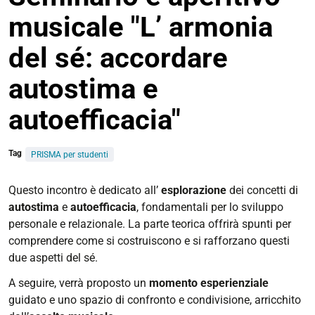
musicale "L’ armonia
del sé: accordare
autostima e
autoefficacia"
Tag
PRISMA per studenti
https://www.unife.it/it/prisma/eventi-
Questo incontro è dedicato all’
esplorazione
dei concetti di
prisma/prisma-
autostima
e
autoefficacia
, fondamentali per lo sviluppo
aperitivo-
personale e relazionale. La parte teorica offrirà spunti per
musicale-
comprendere come si costruiscono e si rafforzano questi
armonia
due aspetti del sé.
PRISMA
A seguire, verrà proposto un
momento esperienziale
2.0
guidato e uno spazio di confronto e condivisione, arricchito
|