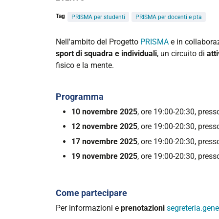
Tag
PRISMA per studenti
PRISMA per docenti e pta
https://www.unife.it/it/prisma/eventi-
Nell'ambito del Progetto
PRISMA
e in collabora
prisma/prisma-
sport di squadra e individuali
, un circuito di
att
2-
fisico e la mente.
0-
serate-
Programma
sportive-
pallacanestro-
10 novembre 2025
, ore 19:00-20:30, press
ludica
12 novembre 2025
, ore 19:00-20:30, press
PRISMA
17 novembre 2025
, ore 19:00-20:30, press
2.0
19 novembre 2025
, ore 19:00-20:30, press
|
Serate
sportive:
Come partecipare
pallacanestro
Per informazioni e
prenotazioni
segreteria.gene
ludica