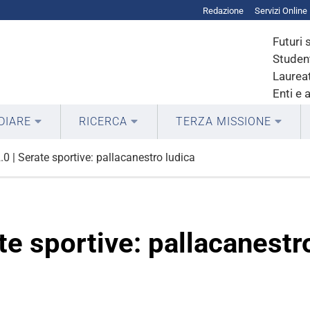
Redazione
Servizi Online
Futuri 
Student
Laureat
Enti e 
DIARE
RICERCA
TERZA MISSIONE
0 | Serate sportive: pallacanestro ludica
e sportive: pallacanestr