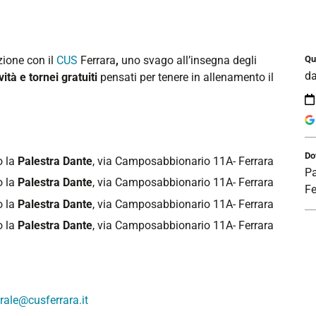
zione con il
CUS
Ferrara
,
uno svago all’insegna degli
Qu
d
ività e tornei
gratuiti
pensati per tenere in allenamento il
Do
o la
Palestra Dante
, via Camposabbionario 11A- Ferrara
Pa
o la
Palestra Dante
, via Camposabbionario 11A- Ferrara
Fe
o la
Palestra Dante
, via Camposabbionario 11A- Ferrara
o la
Palestra Dante
, via Camposabbionario 11A- Ferrara
rale@cusferrara.it