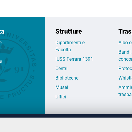
za
Strutture
Tras
e
Dipartimenti e
Albo o
Facoltà
e
Bandi,
IUSS Ferrara 1391
concor
fe
Centri
Protoc
e
Biblioteche
Whistl
Musei
Ammin
traspa
Uffici
 DEGLI STUDI DI FERRARA
CONTATTI