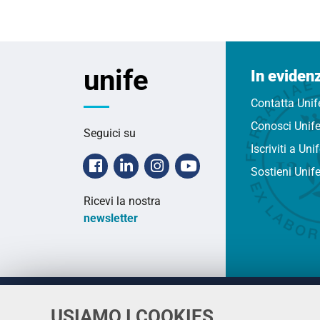
2025-
11-
10T19:00:00+01:00
2025-
unife
In eviden
11-
19T20:30:00+01:00
Contatta Unif
Conosci Unif
Seguici su
Iscriviti a Uni
Facebook
Linkedin
Instagram
Youtube
Sostieni Unif
Ricevi la nostra
newsletter
USIAMO I COOKIES
Università
UNIVERSITÀ