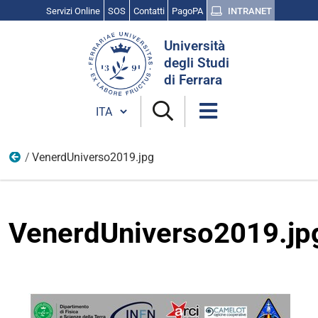
Servizi Online
SOS
Contatti
PagoPA
INTRANET
Cerca
Università
nel
degli Studi
sito
di Ferrara
Cambia lingua
VenerdUniverso2019.jpg
gennaio
VenerdUniverso2019.jp