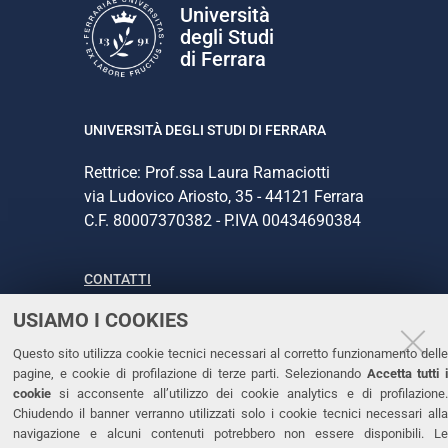
Università
degli Studi
di Ferrara
UNIVERSITÀ DEGLI STUDI DI FERRARA
Rettrice: Prof.ssa Laura Ramaciotti
via Ludovico Ariosto, 35 - 44121 Ferrara
C.F. 80007370382 - P.IVA 00434690384
CONTATTI
USIAMO I COOKIES
Tel. +39 0532 293111
Fax. +39 0532 293031
Questo sito utilizza cookie tecnici necessari al corretto funzionamento delle
PEC
pagine, e cookie di profilazione di terze parti. Selezionando
Accetta tutti 
cookie
si acconsente all’utilizzo dei cookie analytics e di profilazione.
Chiudendo il banner verranno utilizzati solo i cookie tecnici necessari alla
LINKS
navigazione e alcuni contenuti potrebbero non essere disponibili. Le