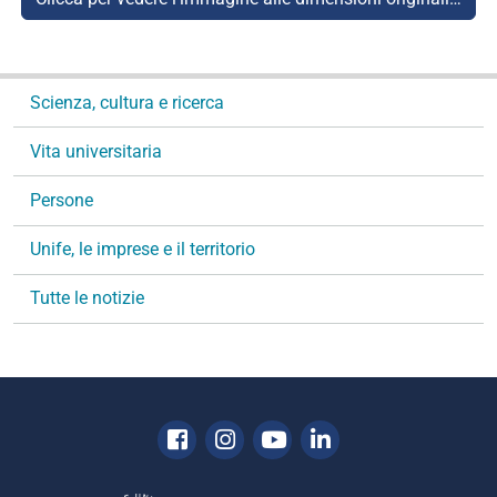
N
Scienza, cultura e ricerca
a
v
Vita universitaria
i
g
Persone
a
Unife, le imprese e il territorio
z
i
Tutte le notizie
o
n
e
Facebook
Instagram
Youtube
Linkedin