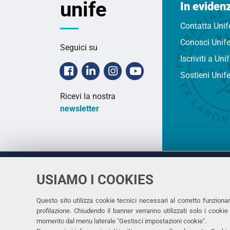
unife
In eviden
Contatta Unif
Conosci Unif
Seguici su
Iscriviti a Uni
Facebook
Linkedin
Instagram
Youtube
Sostieni Unif
Ricevi la nostra
newsletter
USIAMO I COOKIES
Università
UNIVERSITÀ
degli Studi
Rettrice: 
di Ferrara
Questo sito utilizza cookie tecnici necessari al corretto funziona
profilazione. Chiudendo il banner verranno utilizzati solo i cook
via Ludovi
momento dal menu laterale "Gestisci impostazioni cookie".
C.F. 8000