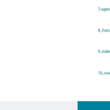
7-age
8_fran
9_isab
10_cava