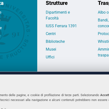
za
Strutture
Tras
e
Dipartimenti e
Albo o
Facoltà
e
Bandi,
IUSS Ferrara 1391
concor
fe
Centri
Protoc
e
Biblioteche
Whistl
Musei
Ammin
traspa
Uffici
 DEGLI STUDI DI FERRARA
CONTATTI
Prof.ssa Laura Ramaciotti
Tel. +39 0532 2931
mento delle pagine, e cookie di profilazione di terze parti. Selezionando
Accett
ie tecnici necessari alla navigazione e alcuni contenuti potrebbero non essere
co Ariosto, 35 - 44121 Ferrara
Fax. +39 0532 293
7370382 - P.IVA 00434690384
PEC