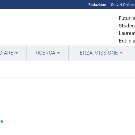
Redazione
Servizi Online
Futuri 
Student
Laureat
Enti e 
DIARE
RICERCA
TERZA MISSIONE
re