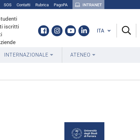
SOS
Contatti
Rubrica
PagoPA
INTRANET
studenti
i iscritti
Cambia lingua
Facebook
Instagram
Youtube
Linkedin
i
aziende
INTERNAZIONALE
ATENEO