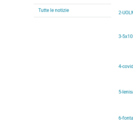
i
Tutte le notizie
o
2-UOL
n
e
3-5x1
4-covi
5-lenis
6-font