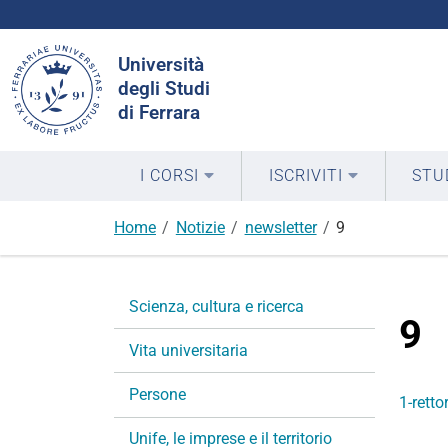
Cerca
Università
nel
degli Studi
sito
di Ferrara
I CORSI
ISCRIVITI
STU
Home
Notizie
newsletter
9
N
Scienza, cultura e ricerca
a
9
v
Vita universitaria
i
g
Persone
1-retto
a
Unife, le imprese e il territorio
z