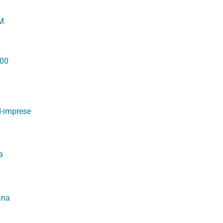
M
000
d-imprese
a
ana