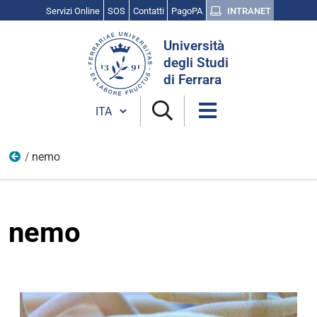
Servizi Online
SOS
Contatti
PagoPA
INTRANET
Cerca
Università
nel
degli Studi
sito
di Ferrara
Cambia lingua
nemo
8
nemo