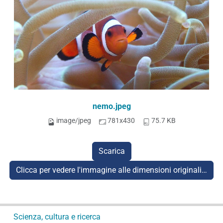
nemo.jpeg
image/jpeg
781x430
75.7 KB
Scarica
Clicca per vedere l'immagine alle dimensioni originali…
N
Scienza, cultura e ricerca