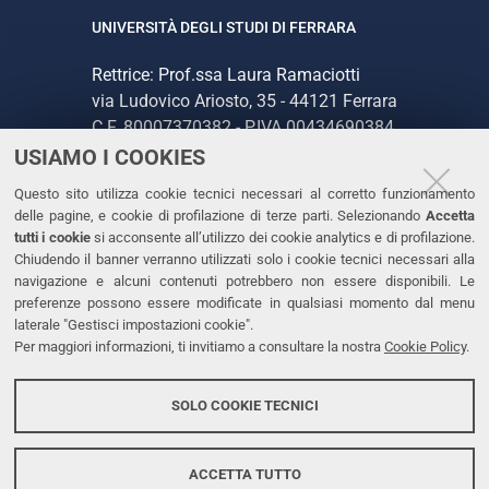
UNIVERSITÀ DEGLI STUDI DI FERRARA
Rettrice: Prof.ssa Laura Ramaciotti
via Ludovico Ariosto, 35 - 44121 Ferrara
C.F. 80007370382 - P.IVA 00434690384
USIAMO I COOKIES
CONTATTI
Questo sito utilizza cookie tecnici necessari al corretto funzionamento
delle pagine, e cookie di profilazione di terze parti. Selezionando
Accetta
Tel. +39 0532 293111
tutti i cookie
si acconsente all’utilizzo dei cookie analytics e di profilazione.
Chiudendo il banner verranno utilizzati solo i cookie tecnici necessari alla
Fax. +39 0532 293031
navigazione e alcuni contenuti potrebbero non essere disponibili. Le
PEC
preferenze possono essere modificate in qualsiasi momento dal menu
laterale "Gestisci impostazioni cookie".
Per maggiori informazioni, ti invitiamo a consultare la nostra
Cookie Policy
.
LINKS
Accessibilità
SOLO COOKIE TECNICI
Protezione dati personali
Cookies
ACCETTA TUTTO