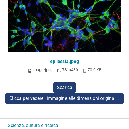
epilessia.jpeg
image/jpeg
781x430
70.0 KB
Scarica
Clicca per vedere l'immagine alle dimensioni originali…
N
Scienza, cultura e ricerca