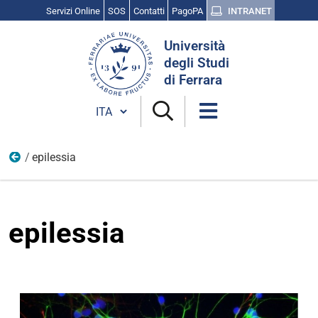
Servizi Online
SOS
Contatti
PagoPA
INTRANET
Cerca
Università
nel
degli Studi
sito
di Ferrara
Cambia lingua
epilessia
8
epilessia