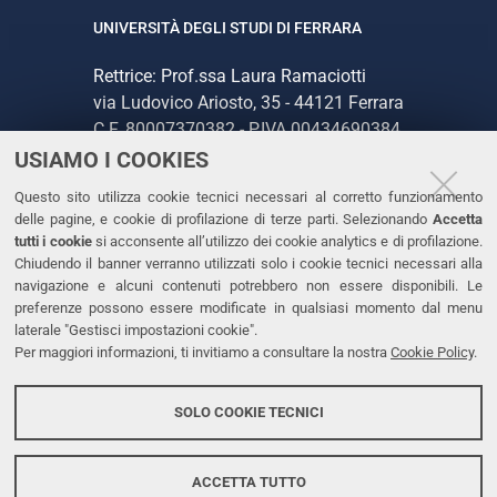
UNIVERSITÀ DEGLI STUDI DI FERRARA
Rettrice: Prof.ssa Laura Ramaciotti
via Ludovico Ariosto, 35 - 44121 Ferrara
C.F. 80007370382 - P.IVA 00434690384
USIAMO I COOKIES
CONTATTI
Questo sito utilizza cookie tecnici necessari al corretto funzionamento
delle pagine, e cookie di profilazione di terze parti. Selezionando
Accetta
Tel. +39 0532 293111
tutti i cookie
si acconsente all’utilizzo dei cookie analytics e di profilazione.
Chiudendo il banner verranno utilizzati solo i cookie tecnici necessari alla
Fax. +39 0532 293031
navigazione e alcuni contenuti potrebbero non essere disponibili. Le
PEC
preferenze possono essere modificate in qualsiasi momento dal menu
laterale "Gestisci impostazioni cookie".
Per maggiori informazioni, ti invitiamo a consultare la nostra
Cookie Policy
.
LINKS
Accessibilità
SOLO COOKIE TECNICI
Protezione dati personali
Cookies
ACCETTA TUTTO