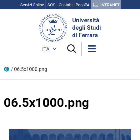
Servizi Online
SOS
Contatti
PagoPA
INTRANET
Cerca
Università
nel
degli Studi
sito
di Ferrara
Cambia lingua
06.5x1000.png
24
06.5x1000.png