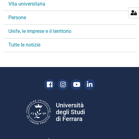
v
Vita universitaria
i
g
Persone
a
Unife, le imprese e il territorio
z
i
Tutte le notizie
o
n
e
Facebook
Instagram
Youtube
Linkedin
Università
degli Studi
di Ferrara