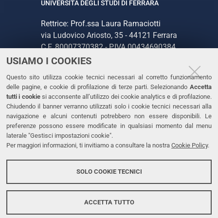
UNIVERSITÀ DEGLI STUDI DI FERRARA
Rettrice: Prof.ssa Laura Ramaciotti
via Ludovico Ariosto, 35 - 44121 Ferrara
C.F. 80007370382 - P.IVA 00434690384
USIAMO I COOKIES
CONTATTI
Questo sito utilizza cookie tecnici necessari al corretto funzionamento
delle pagine, e cookie di profilazione di terze parti. Selezionando
Accetta
Tel. +39 0532 293111
tutti i cookie
si acconsente all’utilizzo dei cookie analytics e di profilazione.
Chiudendo il banner verranno utilizzati solo i cookie tecnici necessari alla
Fax. +39 0532 293031
navigazione e alcuni contenuti potrebbero non essere disponibili. Le
PEC
preferenze possono essere modificate in qualsiasi momento dal menu
laterale "Gestisci impostazioni cookie".
Per maggiori informazioni, ti invitiamo a consultare la nostra
Cookie Policy
.
LINKS
Accessibilità
SOLO COOKIE TECNICI
Protezione dati personali
Cookies
ACCETTA TUTTO