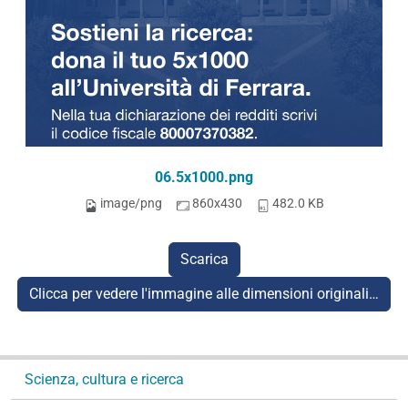
06.5x1000.png
image/png
860x430
482.0 KB
Scarica
Clicca per vedere l'immagine alle dimensioni originali…
N
Scienza, cultura e ricerca
a