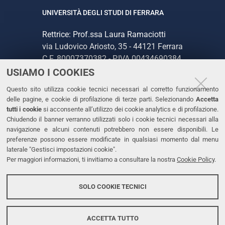
UNIVERSITÀ DEGLI STUDI DI FERRARA
Rettrice: Prof.ssa Laura Ramaciotti
via Ludovico Ariosto, 35 - 44121 Ferrara
C.F. 80007370382 - P.IVA 00434690384
USIAMO I COOKIES
CONTATTI
Questo sito utilizza cookie tecnici necessari al corretto funzionamento
delle pagine, e cookie di profilazione di terze parti. Selezionando
Accetta
Tel. +39 0532 293111
tutti i cookie
si acconsente all’utilizzo dei cookie analytics e di profilazione.
Chiudendo il banner verranno utilizzati solo i cookie tecnici necessari alla
Fax. +39 0532 293031
navigazione e alcuni contenuti potrebbero non essere disponibili. Le
PEC
preferenze possono essere modificate in qualsiasi momento dal menu
laterale "Gestisci impostazioni cookie".
Per maggiori informazioni, ti invitiamo a consultare la nostra
Cookie Policy
.
LINKS
Accessibilità
SOLO COOKIE TECNICI
Protezione dati personali
Cookies
ACCETTA TUTTO