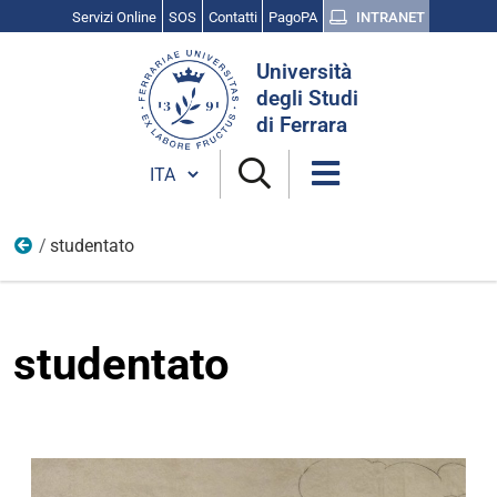
Servizi Online
SOS
Contatti
PagoPA
INTRANET
Cerca
Università
nel
degli Studi
sito
di Ferrara
Cambia lingua
studentato
18
studentato